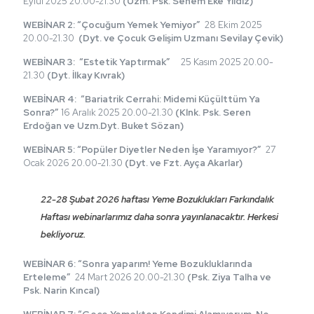
Eylül 2025 20.00-21.30
(Uzm. Psk. Senem Eke Yıldız)
WEBİNAR 2: “Çocuğum Yemek Yemiyor”
28 Ekim 2025
20.00-21.30
(Dyt. ve Çocuk Gelişim Uzmanı Sevilay Çevik)
WEBİNAR 3:
“Estetik Yaptırmak”
25 Kasım 2025 20.00-
21.30
(Dyt. İlkay Kıvrak)
WEBİNAR 4: “Bariatrik Cerrahi: Midemi Küçülttüm Ya
Sonra?”
16 Aralık 2025 20.00-21.30
(Klnk. Psk. Seren
Erdoğan ve Uzm.Dyt. Buket Sözan)
WEBİNAR 5: “Popüler Diyetler Neden İşe Yaramıyor?”
27
Ocak 2026 20.00-21.30
(Dyt. ve Fzt. Ayça Akarlar)
22-28 Şubat 2026 haftası Yeme Bozuklukları Farkındalık
Haftası webinarlarımız daha sonra yayınlanacaktır. Herkesi
bekliyoruz.
WEBİNAR 6: “Sonra yaparım! Yeme Bozukluklarında
Erteleme”
24 Mart 2026 20.00-21.30
(Psk. Ziya Talha ve
Psk. Narin Kıncal)