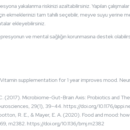
esyona yakalanma riskinizi azaltabilirsiniz. Yapılan çalışmal
çin ekmeklerinizi tam tahıllı seçebilir, meyve suyu yerine me
talar ekleyebilirsiniz.
resyonun ve mental sağlığın korunmasına destek olabilirsi
95). Vitamin supplementation for 1 year improves mood. Ne
, C. (2017). Microbiome-Gut-Brain Axis: Probiotics and Th
neurosciences, 29(1), 39–44. https://doi.org/10.1176/appi
, Wootton, R. E., & Mayer, E. A. (2020). Food and mood: ho
 369, m2382. https://doi.org/10.1136/bmj.m2382