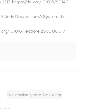
 1213. https://doi.org/10.1016/S0140-
on Elderly Depression-A Systematic
i.org/10.1016/j.explore.2005.08.017
tikinircasina-yeme-bozuklugu
cak 2025