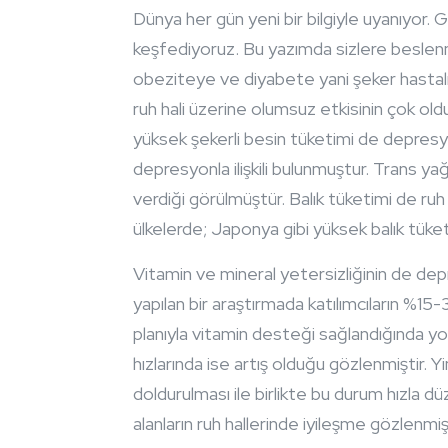
Dünya her gün yeni bir bilgiyle uyanıyor.
keşfediyoruz. Bu yazımda sizlere beslenme
obeziteye ve diyabete yani şeker hastalığı
ruh hali üzerine olumsuz etkisinin çok o
yüksek şekerli besin tüketimi de depres
depresyonla ilişkili bulunmuştur. Trans yağ
verdiği görülmüştür. Balık tüketimi de ruh
ülkelerde; Japonya gibi yüksek balık tüke
Vitamin ve mineral yetersizliğinin de dep
yapılan bir araştırmada katılımcıların %1
planıyla vitamin desteği sağlandığında yo
hızlarında ise artış olduğu gözlenmiştir.
doldurulması ile birlikte bu durum hızla d
alanların ruh hallerinde iyileşme gözlenmişt