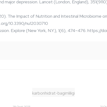
nd major depression. Lancet (London, England), 351(9110),
2020). The Impact of Nutrition and Intestinal Microbiome 
doi.org/10.3390/nu12030710
ion. Explore (New York, N.Y.), 1(6), 474–476. https://do
karbonhidrat-bagimliligi
29 Ocak 2025
21 O