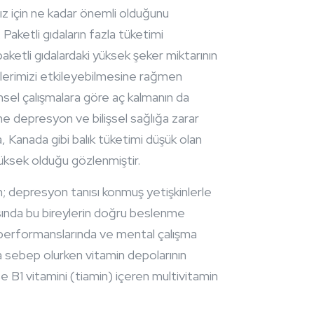
ız için ne kadar önemli olduğunu
aketli gıdaların fazla tüketimi
 paketli gıdalardaki yüksek şeker miktarının
mlerimizi etkileyebilmesine rağmen
sel çalışmalara göre aç kalmanın da
yine depresyon ve bilişsel sağlığa zarar
, Kanada gibi balık tüketimi düşük olan
yüksek olduğu gözlenmiştir.
n; depresyon tanısı konmuş yetişkinlerle
asında bu bireylerin doğru beslenme
n performanslarında ve mental çalışma
na sebep olurken vitamin depolarının
e B1 vitamini (tiamin) içeren multivitamin