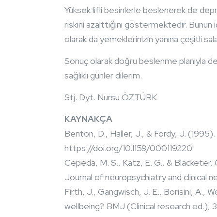
Yüksek lifli besinlerle beslenerek de depr
riskini azalttığını göstermektedir. Bunun i
olarak da yemeklerinizin yanına çeşitli sala
Sonuç olarak doğru beslenme planıyla dep
sağlıklı günler dilerim.
Stj. Dyt. Nursu ÖZTÜRK
KAYNAKÇA
Benton, D., Haller, J., & Fordy, J. (19
https://doi.org/10.1159/000119220
Cepeda, M. S., Katz, E. G., & Blacketer
Journal of neuropsychiatry and clinical 
Firth, J., Gangwisch, J. E., Borisini, A.
wellbeing?. BMJ (Clinical research ed.),