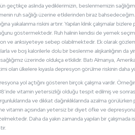
 Gün geçtikçe aslında yediklerimizin, beslenmemizin sağlığım
nin ruh sağlığı üzerine etkilerinden biraz bahsedeceğim. P
na yakalanma riskini artırır.
Yapılan klinik çalışmalar bizlere
lduğunu göstermektedir. Ruh halinin kendisi de yemek seçi
yon ve anksiyeteye sebep olabilmektedir. Ek olarak gözlem
larla ve boş kalorilerle dolu bir beslenme alışkanlığının da 
 sağlığımız üzerinde oldukça etkilidir. Batı Almanya, Amerika
timi olan ülkelere kıyasla depresyon görülme riskinin daha 
resyona yol açtığını gösteren birçok çalışma vardır. Örneği
5-38’inde vitamin yetersizliği olduğu tespit edilmiş ve sonr
rgunluklarında ve dikkat dağınıklıklarında azalma görülürke
 Yine vitamin açısından yetersiz bir diyet öfke ve depresyo
üzelmektedir. Daha da yakın zamanda yapılan bir çalışmada is
ir.