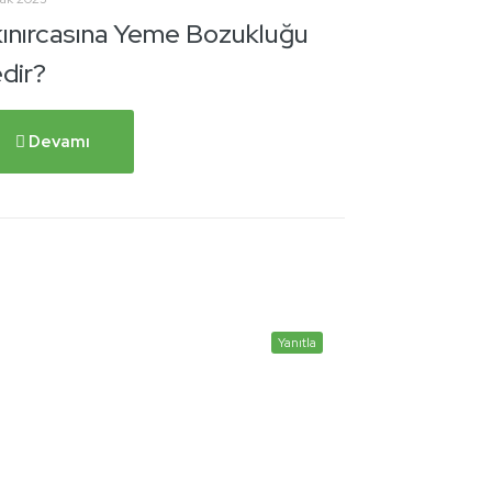
kınırcasına Yeme Bozukluğu
dir?
Devamı
Yanıtla