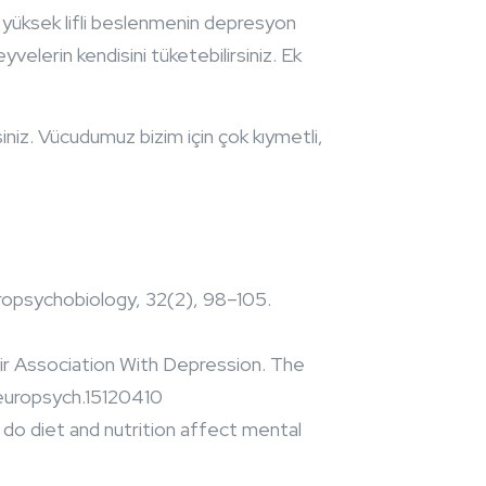
ar yüksek lifli beslenmenin depresyon
yvelerin kendisini tüketebilirsiniz. Ek
niz. Vücudumuz bizim için çok kıymetli,
uropsychobiology, 32(2), 98–105.
eir Association With Depression. The
.neuropsych.15120410
w do diet and nutrition affect mental