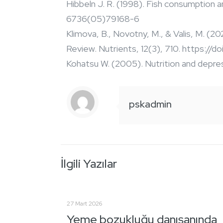
Hibbeln J. R. (1998). Fish consumption a
6736(05)79168-6
Klimova, B., Novotny, M., & Valis, M. (
Review. Nutrients, 12(3), 710. https://
Kohatsu W. (2005). Nutrition and depress
pskadmin
İlgili Yazılar
27 Mart 2026
Yeme bozukluğu danışanında